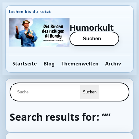
Direkt
zum
Inhalt
Humorkult
wechseln
Suchen…
Startseite
Blog
Themenwelten
Archiv
Suche
Suchen
Search results for: “”