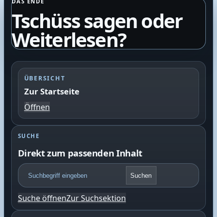
DAS ENDE
Tschüss sagen oder
Weiterlesen?
ÜBERSICHT
Zur Startseite
Öffnen
SUCHE
Direkt zum passenden Inhalt
F
Suchen
o
o
Suche öffnen
Zur Suchsektion
t
e