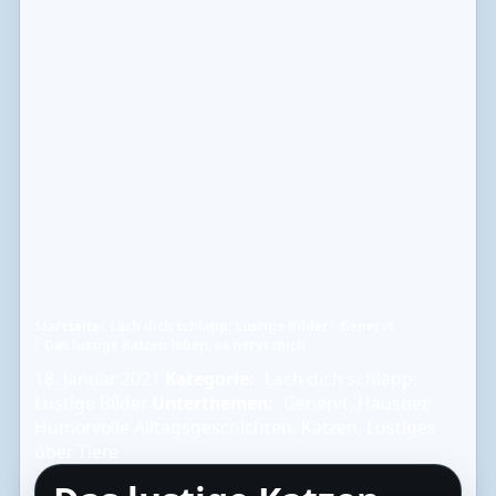
Startseite
Lach dich schlapp: Lustige Bilder
Genervt
Das lustige Katzen leben, es nervt mich
18. Januar 2021
Kategorie:
Lach dich schlapp:
Lustige Bilder
Unterthemen:
Genervt
,
Haustier
,
Humorvolle Alltagsgeschichten
,
Katzen
,
Lustiges
über Tiere