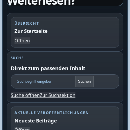
Weiterlesen?
ÜBERSICHT
Zur Startseite
Öffnen
SUCHE
Direkt zum passenden Inhalt
F
Suchen
o
o
Suche öffnen
Zur Suchsektion
t
e
r
AKTUELLE VERÖFFENTLICHUNGEN
S
Neueste Beiträge
u
c
Öffnen