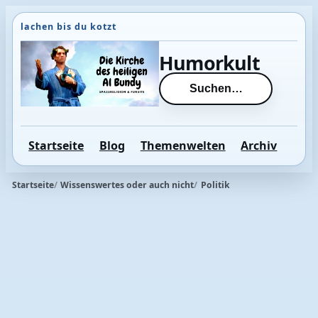
Direkt
zum
Inhalt
Humorkult
wechseln
Suchen…
Startseite
Blog
Themenwelten
Archiv
Startseite
Wissenswertes oder auch nicht
Politik