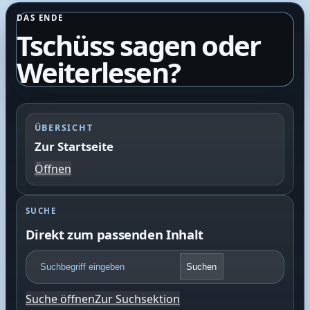
DAS ENDE
Tschüss sagen oder
Weiterlesen?
ÜBERSICHT
Zur Startseite
Öffnen
SUCHE
Direkt zum passenden Inhalt
F
Suchen
o
o
Suche öffnen
Zur Suchsektion
t