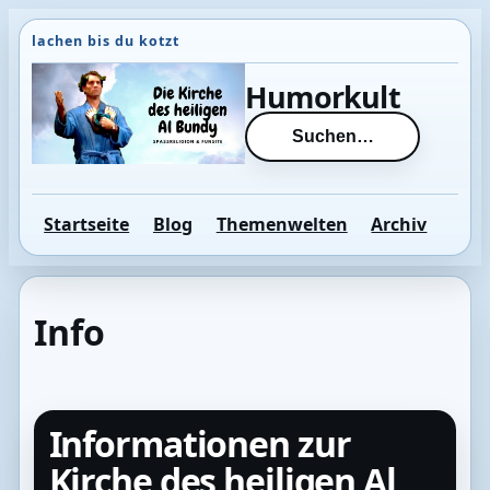
Direkt
zum
Inhalt
Humorkult
wechseln
Suchen…
Startseite
Blog
Themenwelten
Archiv
Info
Informationen zur
Kirche des heiligen Al