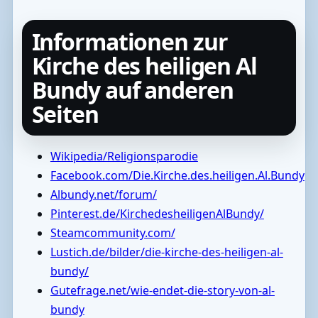
Informationen zur
Kirche des heiligen Al
Bundy auf anderen
Seiten
Wikipedia/Religionsparodie
Facebook.com/Die.Kirche.des.heiligen.Al.Bundy
Albundy.net/forum/
Pinterest.de/KirchedesheiligenAlBundy/
Steamcommunity.com/
Lustich.de/bilder/die-kirche-des-heiligen-al-
bundy/
Gutefrage.net/wie-endet-die-story-von-al-
bundy