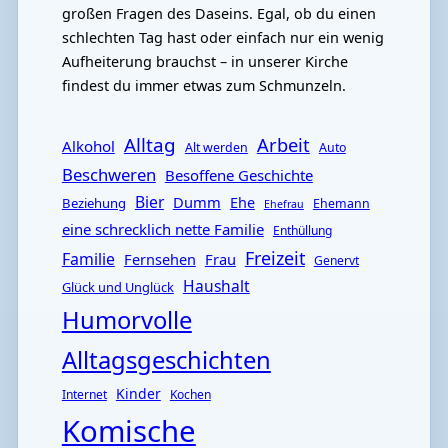
großen Fragen des Daseins. Egal, ob du einen
schlechten Tag hast oder einfach nur ein wenig
Aufheiterung brauchst – in unserer Kirche
findest du immer etwas zum Schmunzeln.
Alltag
Arbeit
Alkohol
Alt werden
Auto
Beschweren
Besoffene Geschichte
Bier
Dumm
Ehe
Beziehung
Ehemann
Ehefrau
eine schrecklich nette Familie
Enthüllung
Freizeit
Familie
Fernsehen
Frau
Genervt
Haushalt
Glück und Unglück
Humorvolle
Alltagsgeschichten
Kinder
Internet
Kochen
Komische