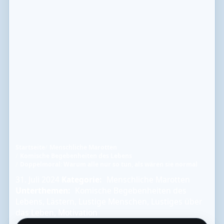
Startseite
Menschliche Marotten
Komische Begebenheiten des Lebens
Doppelmoral: Warum alle nur so tun, als wären sie normal
31. Juli 2024
Kategorie:
Menschliche Marotten
Unterthemen:
Komische Begebenheiten des
Lebens
,
Lästern
,
Lustige Menschen
,
Lustiges über
das Leben
,
Motivation