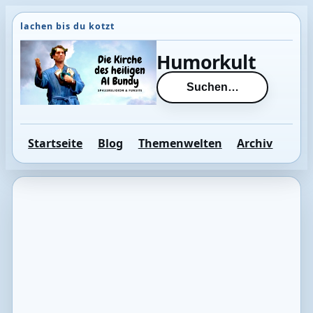
Direkt
zum
Inhalt
Humorkult
wechseln
Suchen…
Startseite
Blog
Themenwelten
Archiv