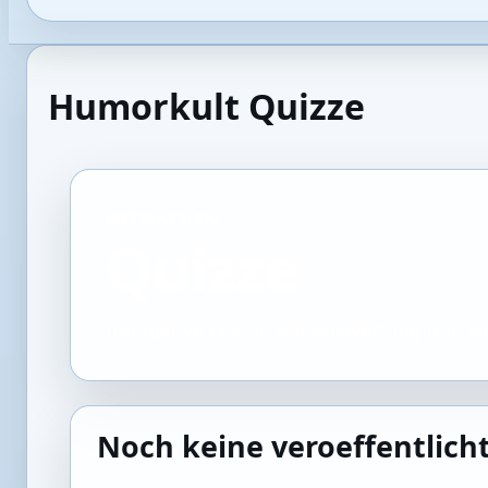
Humorkult Quizze
MITMACHEN
Quizze
Interaktive Quizze mit Auswertung und H
Noch keine veroeffentlich