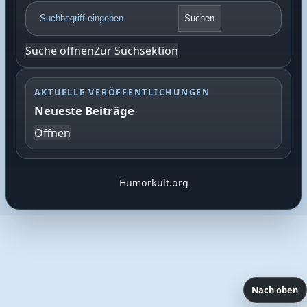
F
Suchen
o
o
Suche öffnen
Zur Suchsektion
t
e
r
AKTUELLE VERÖFFENTLICHUNGEN
S
Neueste Beiträge
u
c
Öffnen
h
e
Humorkult.org
Nach oben