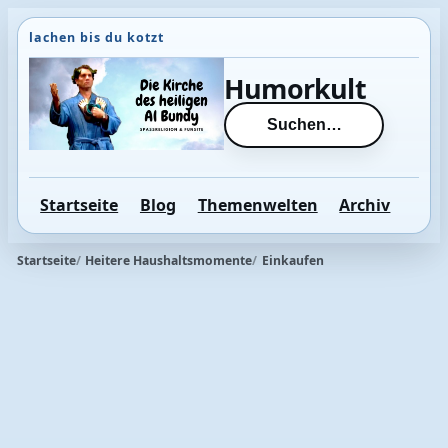
Direkt
zum
Inhalt
Humorkult
wechseln
Suchen…
Startseite
Blog
Themenwelten
Archiv
Startseite
Heitere Haushaltsmomente
Einkaufen