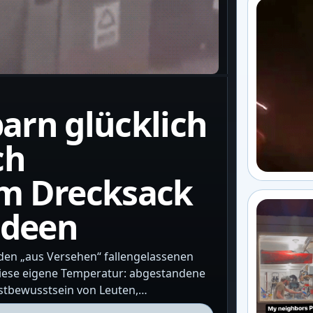
arn glücklich
ch
m Drecksack
Ideen
den „aus Versehen“ fallengelassenen
diese eigene Temperatur: abgestandene
stbewusstsein von Leuten,…