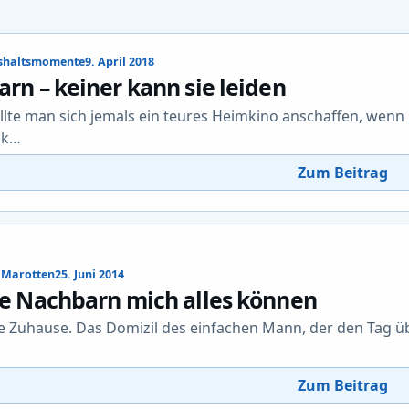
ushaltsmomente
9. April 2018
rn – keiner kann sie leiden
lte man sich jemals ein teures Heimkino anschaffen, we
ck…
Zum Beitrag
 Marotten
25. Juni 2014
e Nachbarn mich alles können
e Zuhause. Das Domizil des einfachen Mann, der den Tag üb
Zum Beitrag