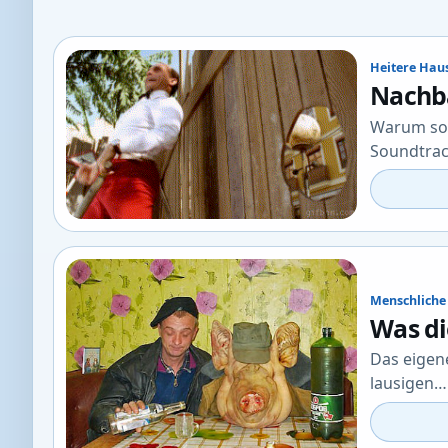
Heitere Ha
Nachba
Warum sol
Soundtra
Menschliche
Was di
Das eigen
lausigen…