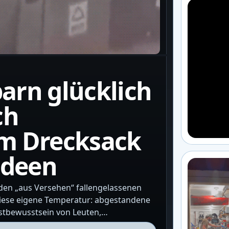
arn glücklich
ch
m Drecksack
Ideen
den „aus Versehen“ fallengelassenen
diese eigene Temperatur: abgestandene
stbewusstsein von Leuten,…