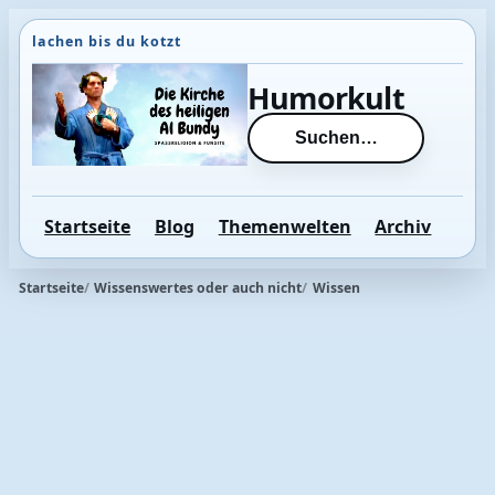
Direkt
zum
Inhalt
Humorkult
wechseln
Suchen…
Startseite
Blog
Themenwelten
Archiv
Startseite
Wissenswertes oder auch nicht
Wissen