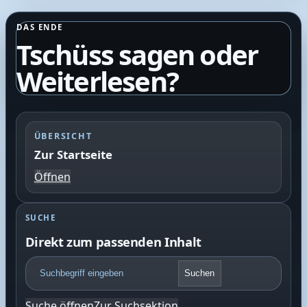
DAS ENDE
Tschüss sagen oder
Weiterlesen?
ÜBERSICHT
Zur Startseite
Öffnen
SUCHE
Direkt zum passenden Inhalt
F
Suchen
o
o
Suche öffnen
Zur Suchsektion