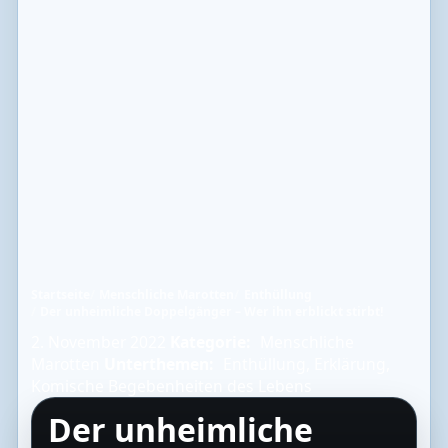
Startseite
Menschliche Marotten
Enthüllung
Der unheimliche Doppelgänger – Wer ihn erblickt stirbt!
2. November 2022
Kategorie:
Menschliche
Marotten
Unterthemen:
Enthüllung
,
Erklärung
,
Komische Begebenheiten des Lebens
Der unheimliche