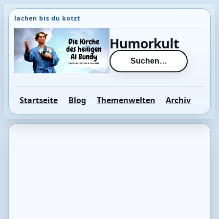
Direkt
zum
Inhalt
Humorkult
wechseln
Suchen…
Startseite
Blog
Themenwelten
Archiv