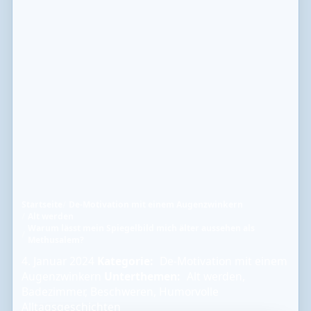
Startseite
De-Motivation mit einem Augenzwinkern
Alt werden
Warum lässt mein Spiegelbild mich älter aussehen als
Methusalem?
4. Januar 2024
Kategorie:
De-Motivation mit einem
Augenzwinkern
Unterthemen:
Alt werden
,
Badezimmer
,
Beschweren
,
Humorvolle
Alltagsgeschichten