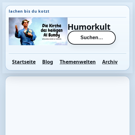
Direkt
zum
Inhalt
Humorkult
wechseln
Suchen…
Startseite
Blog
Themenwelten
Archiv