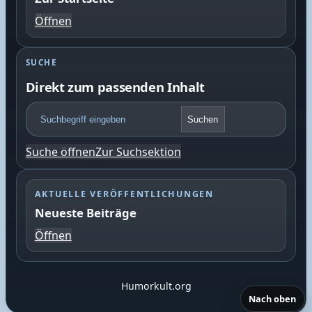
Öffnen
SUCHE
Direkt zum passenden Inhalt
F
Suchen
o
o
Suche öffnen
Zur Suchsektion
t
e
r
AKTUELLE VERÖFFENTLICHUNGEN
S
Neueste Beiträge
u
c
Öffnen
h
e
Humorkult.org
Nach oben