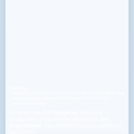
Startseite
Satirische Schlagzeilen und ironischer Blick auf die Welt
Ehe
Rosi (68) alarmiert Notarzt, da Ehemann beim Sex nur
regungslos da lag!
23. November 2020
Kategorie:
Satirische
Schlagzeilen und ironischer Blick auf die Welt
Unterthemen:
Ehe
,
Ehefrau
,
Ehemann
,
Satirische
Nachrichten