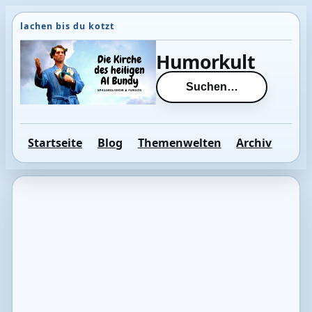
Direkt
zum
Inhalt
Humorkult
wechseln
Suchen…
Startseite
Blog
Themenwelten
Archiv