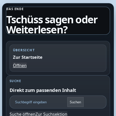
DAS ENDE
Tschüss sagen oder
Weiterlesen?
ÜBERSICHT
Zur Startseite
Öffnen
SUCHE
Direkt zum passenden Inhalt
F
Suchen
o
o
Suche öffnen
Zur Suchsektion
t