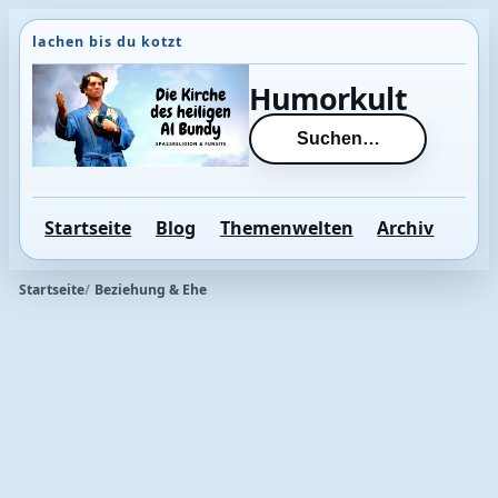
Direkt
zum
Inhalt
Humorkult
wechseln
Suchen…
Startseite
Blog
Themenwelten
Archiv
Startseite
Beziehung & Ehe