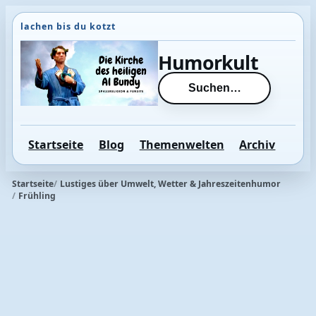
Direkt
zum
Inhalt
Humorkult
wechseln
Suchen…
Startseite
Blog
Themenwelten
Archiv
Startseite
Lustiges über Umwelt, Wetter & Jahreszeitenhumor
Frühling