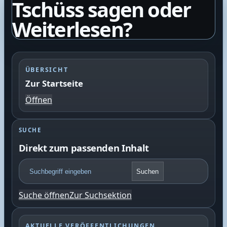
Tschüss sagen oder
Weiterlesen?
ÜBERSICHT
Zur Startseite
Öffnen
SUCHE
Direkt zum passenden Inhalt
F
Suchen
o
o
Suche öffnen
Zur Suchsektion
t
e
r
AKTUELLE VERÖFFENTLICHUNGEN