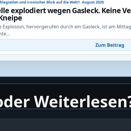
chlagzeilen und ironischer Blick auf die Welt
1. August 2020
lle explodiert wegen Gasleck. Keine Ve
 Kneipe
e Explosion, hervorgerufen durch ein Gasleck, ist am Mitta
mte…
Zum Beitrag
oder Weiterlesen