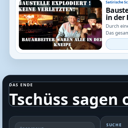
Satirische S
Bauste
in der
Durch ein
Das gesa
DAS ENDE
Tschüss sagen 
SUCHE