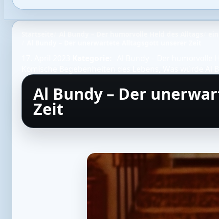
Startseite
Al Bundy – Der humorvolle Held des Alltags
ein
Al Bundy – Der unerwartete Alltagsgott unserer Zeit
17. April 2023
Kategorie:
Al Bundy – Der humorvolle H
Komische Begebenheiten des Lebens
,
Was würde Al 
Al Bundy – Der unerwar
Zeit