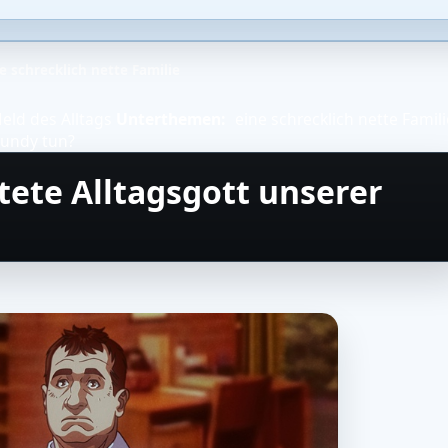
e schrecklich nette Familie
eld des Alltags
Unterthemen:
eine schrecklich nette Famili
Bundy tun?
tete Alltagsgott unserer