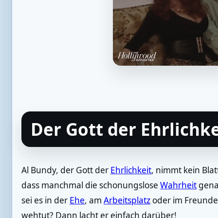
Der Gott der Ehrlichke
Al Bundy, der Gott der
Ehrlichkeit
, nimmt kein Blat
dass manchmal die schonungslose
Wahrheit
genau
sei es in der
Ehe
, am
Arbeitsplatz
oder im Freunde
wehtut? Dann lacht er einfach darüber!