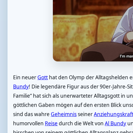
Ein neuer
Gott
hat den Olymp der Alltagshelden 
Bundy
! Die legendäre Figur aus der 90er-Jahre-Si
Familie“ hat sich als unerwarteter Alltagsgott in u
göttlichen Gaben mögen auf den ersten Blick uns
sind das wahre
Geheimnis
seiner
Anziehungskraf
humorvollen
Reise
durch die Welt von
Al Bundy
un
bisschen von seinem göttlichen Alltagsglanz geb