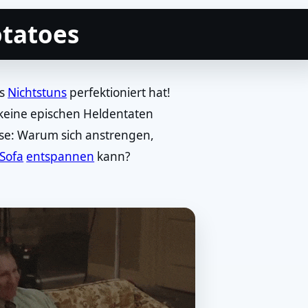
otatoes
es
Nichtstuns
perfektioniert hat!
 keine epischen Heldentaten
vise: Warum sich anstrengen,
Sofa
entspannen
kann?