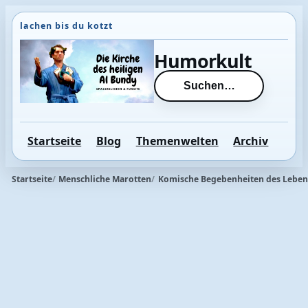
Direkt
zum
Inhalt
Humorkult
wechseln
Suchen…
Startseite
Blog
Themenwelten
Archiv
Startseite
Menschliche Marotten
Komische Begebenheiten des Leben