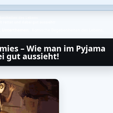
benheiten des Lebens
 rettet und dabei gut aussieht!
t
Unterthemen:
Komische Begebenheiten des Lebens
,
mmies – Wie man im Pyjama
i gut aussieht!