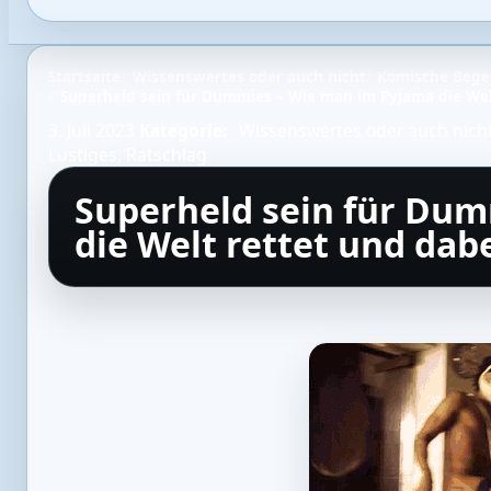
Startseite
Wissenswertes oder auch nicht
Komische Bege
Superheld sein für Dummies – Wie man im Pyjama die Welt
3. Juli 2023
Kategorie:
Wissenswertes oder auch nich
Lustiges
,
Ratschlag
Superheld sein für Du
die Welt rettet und dabe