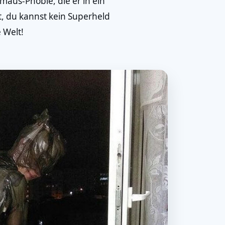
maus-Phobie, die er in ein
, du kannst kein Superheld
 Welt!