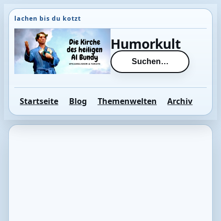
Direkt
zum
Inhalt
Humorkult
wechseln
Suchen…
Startseite
Blog
Themenwelten
Archiv