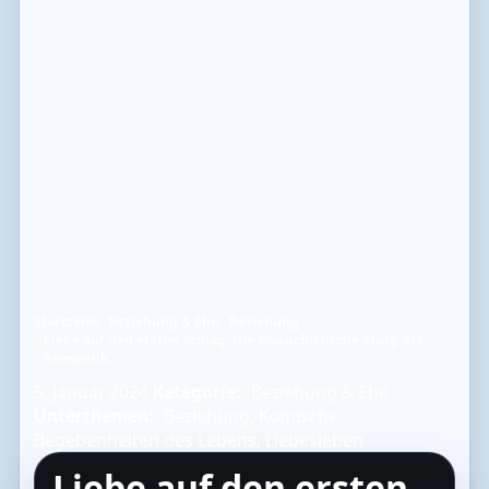
Startseite
Beziehung & Ehe
Beziehung
Liebe auf den ersten Schlag: Die masochistische Story der
Romantik
5. Januar 2024
Kategorie:
Beziehung & Ehe
Unterthemen:
Beziehung
,
Komische
Begebenheiten des Lebens
,
Liebesleben
Liebe auf den ersten