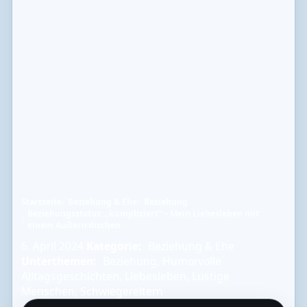
Startseite
Beziehung & Ehe
Beziehung
Beziehungsstatus: „kompliziert“ – Mein Liebesleben mit
einem Außerirdischen
6. April 2024
Kategorie:
Beziehung & Ehe
Unterthemen:
Beziehung
,
Humorvolle
Alltagsgeschichten
,
Liebesleben
,
Lustige
Menschen
,
Schwiegereltern