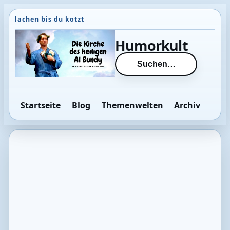
Direkt
zum
Inhalt
Humorkult
wechseln
Suchen…
Startseite
Blog
Themenwelten
Archiv