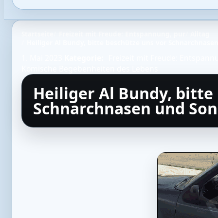
Startseite
Freizeit mit Freude: Entspannung, pur
Alltag
Heiliger Al Bundy, bitte beschütze uns vor Schnarchnase
1. Mai 2023
Kategorie:
Freizeit mit Freude: Entspann
Komische Begebenheiten des Lebens
Heiliger Al Bundy, bitt
Schnarchnasen und Son