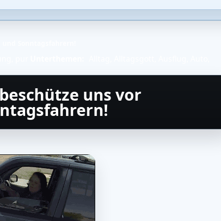
n und Sonntagsfahrern!
ung, pur
Unterthemen:
Alltag
,
Alltagsgott
,
Ausflug
,
Auto
,
e beschütze uns vor
ntagsfahrern!