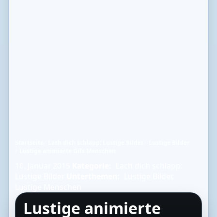
Startseite
Lach dich schlapp: Lustige Bilder
Lustige Bilder
Lustige animierte Gifs Menschen
10. Januar 2015
Kategorie:
Lach dich schlapp:
Lustige Bilder
Unterthemen:
Lustige Bilder
,
Lustige Menschen
Lustige animierte