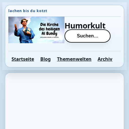
Direkt
zum
Inhalt
Humorkult
wechseln
Suchen…
Startseite
Blog
Themenwelten
Archiv