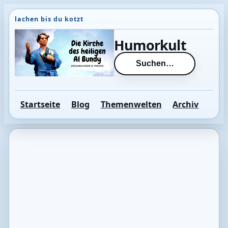
Direkt
zum
Inhalt
Humorkult
wechseln
Suchen…
Startseite
Blog
Themenwelten
Archiv