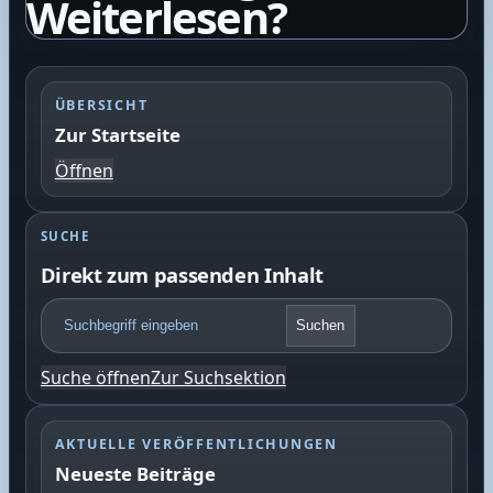
Weiterlesen?
ÜBERSICHT
Zur Startseite
Öffnen
SUCHE
Direkt zum passenden Inhalt
F
Suchen
o
o
Suche öffnen
Zur Suchsektion
t
e
r
AKTUELLE VERÖFFENTLICHUNGEN
S
Neueste Beiträge
u