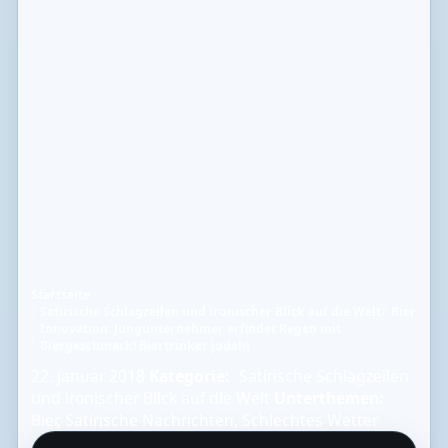
Startseite
Satirische Schlagzeilen und ironischer Blick auf die Welt
Bier
Innovation: Jungunternehmer erfindet Regen mit
Biergeschmack! Biertrinker jodeln
22. Januar 2018
Kategorie:
Satirische Schlagzeilen
und ironischer Blick auf die Welt
Unterthemen:
Bier
,
Satirische Nachrichten
,
Schlechtes Wetter