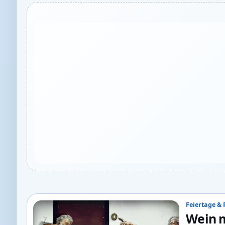
Feiertage & 
Wein m