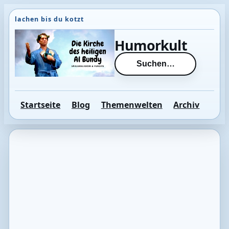
Direkt
zum
Inhalt
Humorkult
wechseln
Suchen…
Startseite
Blog
Themenwelten
Archiv