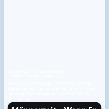
Startseite
Männliche Marotten
Ehemann
Männerzeit – Wenn Er entspannt
16. April 2021
Kategorie:
Männliche Marotten
Unterthemen:
Ehemann
,
Entspannung
,
Freizeit
,
Komische Begebenheiten des Lebens
,
Mann
,
Wochenende