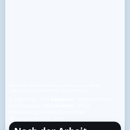
Startseite
Arbeitswahnsinn und Bürosatire
Arbeit
Nach der Arbeit abschalten – mit meckern!
2. September 2015
Kategorie:
Arbeitswahnsinn
und Bürosatire
Unterthemen:
Arbeit
,
Entspannung
,
Freizeit
,
Humorvolle
Alltagsgeschichten
,
Streit