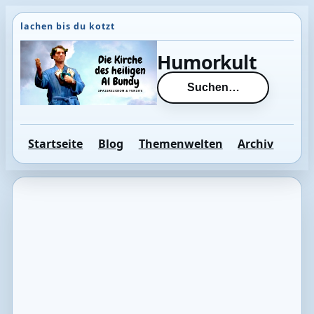
Direkt
zum
Inhalt
Humorkult
wechseln
Suchen…
Startseite
Blog
Themenwelten
Archiv