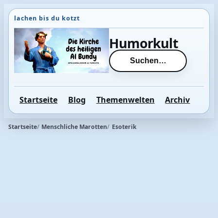
Direkt
zum
Inhalt
Humorkult
wechseln
Suchen…
Startseite
Blog
Themenwelten
Archiv
Startseite
Menschliche Marotten
Esoterik