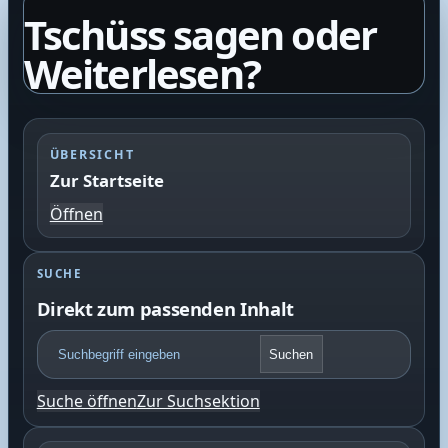
Tschüss sagen oder
Weiterlesen?
ÜBERSICHT
Zur Startseite
Öffnen
SUCHE
Direkt zum passenden Inhalt
F
Suchen
o
o
Suche öffnen
Zur Suchsektion
t
e