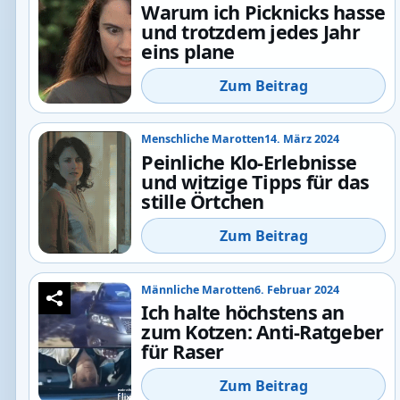
Warum ich Picknicks hasse
und trotzdem jedes Jahr
eins plane
Zum Beitrag
Menschliche Marotten
14. März 2024
Peinliche Klo-Erlebnisse
und witzige Tipps für das
stille Örtchen
Zum Beitrag
Männliche Marotten
6. Februar 2024
Ich halte höchstens an
zum Kotzen: Anti-Ratgeber
für Raser
Zum Beitrag