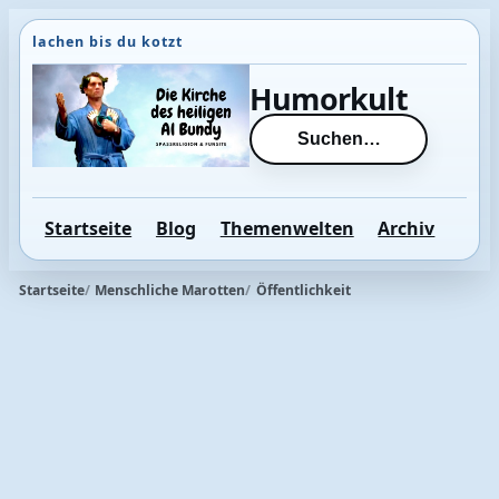
Direkt
zum
Inhalt
Humorkult
wechseln
Suchen…
Startseite
Blog
Themenwelten
Archiv
Startseite
Menschliche Marotten
Öffentlichkeit