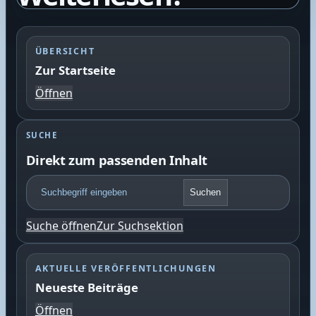
ÜBERSICHT
Zur Startseite
Öffnen
SUCHE
Direkt zum passenden Inhalt
F
Suchen
o
o
Suche öffnen
Zur Suchsektion
t
e
r
AKTUELLE VERÖFFENTLICHUNGEN
S
Neueste Beiträge
u
c
Öffnen