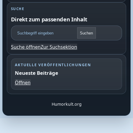
SUCHE
Direkt zum passenden Inhalt
F
Suchen
o
o
Suche öffnen
Zur Suchsektion
t
e
r
AKTUELLE VERÖFFENTLICHUNGEN
S
Neueste Beiträge
u
c
Öffnen
h
e
Humorkult.org