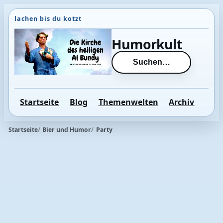
Direkt
zum
Inhalt
Humorkult
wechseln
Suchen…
Startseite
Blog
Themenwelten
Archiv
Startseite
Bier und Humor
Party