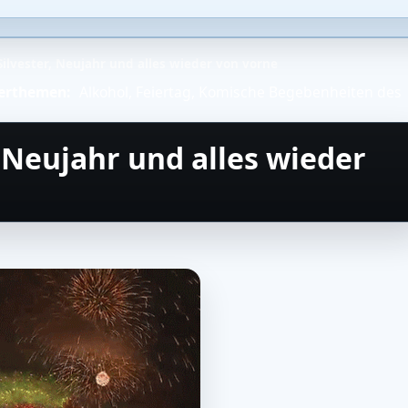
ilvester, Neujahr und alles wieder von vorne
erthemen:
Alkohol
,
Feiertag
,
Komische Begebenheiten des
 Neujahr und alles wieder