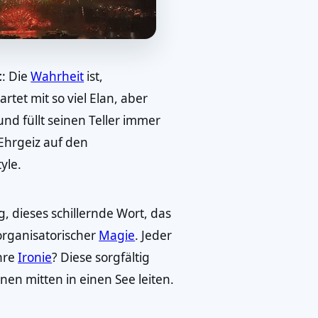
t
: Die
Wahrheit
ist,
rtet mit so viel Elan, aber
und füllt seinen Teller immer
 Ehrgeiz auf den
tyle.
g, dieses schillernde Wort, das
organisatorischer
Magie
. Jeder
ahre
Ironie
? Diese sorgfältig
nen mitten in einen See leiten.