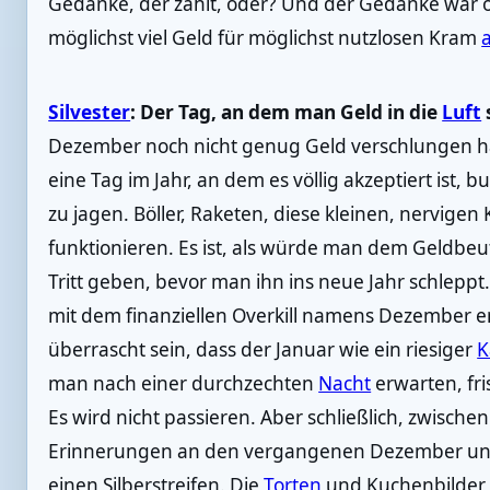
Gedanke, der zählt, oder? Und der Gedanke war of
möglichst viel Geld für möglichst nutzlosen Kram
Silvester
: Der Tag, an dem man Geld in die
Luft
Dezember noch nicht genug Geld verschlungen hät
eine Tag im Jahr, an dem es völlig akzeptiert ist, b
zu jagen. Böller, Raketen, diese kleinen, nervigen 
funktionieren. Es ist, als würde man dem Geldbeut
Tritt geben, bevor man ihn ins neue Jahr schleppt
mit dem finanziellen Overkill namens Dezember e
überrascht sein, dass der Januar wie ein riesiger
K
man nach einer durchzechten
Nacht
erwarten, fr
Es wird nicht passieren. Aber schließlich, zwisch
Erinnerungen an den vergangenen Dezember und
einen Silberstreifen. Die
Torten
und Kuchenbilder,