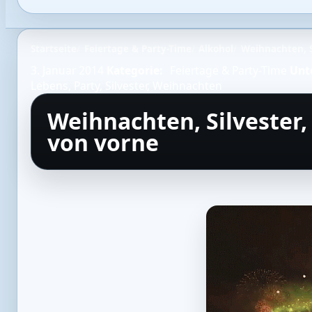
Startseite
Feiertage & Party-Time
Alkohol
Weihnachten, S
3. Januar 2014
Kategorie:
Feiertage & Party-Time
Unt
Lebens
,
Party
,
Silvester
,
Weihnachten
Weihnachten, Silvester,
von vorne