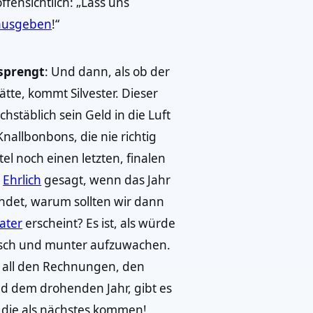
fensichtlich: „Lass uns
ausgeben
!“
sprengt
: Und dann, als ob der
te, kommt Silvester. Dieser
uchstäblich sein Geld in die Luft
Knallbonbons, die nie richtig
el noch einen letzten, finalen
.
Ehrlich
gesagt, wenn das Jahr
ndet, warum sollten wir dann
ater
erscheint? Es ist, als würde
isch und munter aufzuwachen.
en all den Rechnungen, den
 dem drohenden Jahr, gibt es
 die als nächstes kommen!