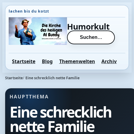
Direkt
zum
Inhalt
Humorkult
wechseln
Suchen…
Startseite
Blog
Themenwelten
Archiv
Startseite
Eine schrecklich nette Familie
HAUPTTHEMA
Eine schrecklich
nette Familie