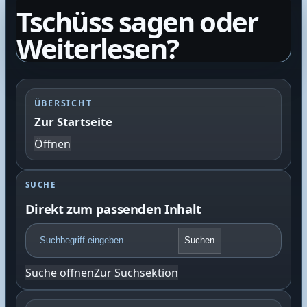
Tschüss sagen oder
Weiterlesen?
ÜBERSICHT
Zur Startseite
Öffnen
SUCHE
Direkt zum passenden Inhalt
F
Suchen
o
o
Suche öffnen
Zur Suchsektion
t
e
r