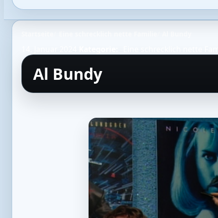
Startseite
Eine schrecklich nette Familie
Al Bundy
14. Januar 2024
Kategorie:
Eine schrecklich nette Fam
Al Bundy