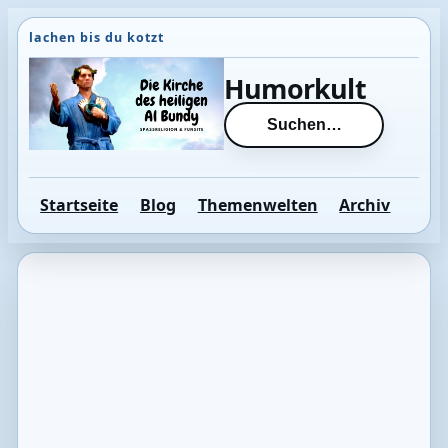
Direkt
zum
Inhalt
Humorkult
wechseln
Suchen…
Startseite
Blog
Themenwelten
Archiv