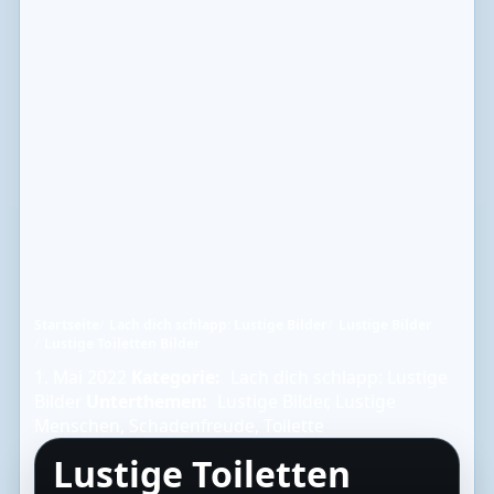
Startseite
Lach dich schlapp: Lustige Bilder
Lustige Bilder
Lustige Toiletten Bilder
1. Mai 2022
Kategorie:
Lach dich schlapp: Lustige
Bilder
Unterthemen:
Lustige Bilder
,
Lustige
Menschen
,
Schadenfreude
,
Toilette
Lustige Toiletten