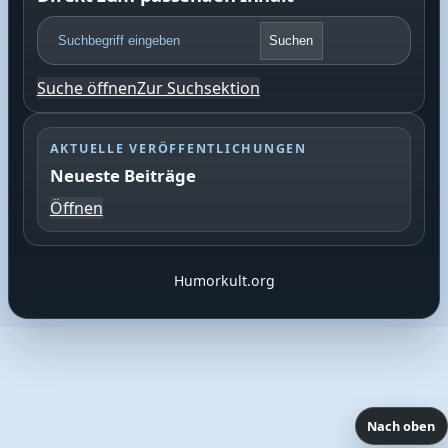
F
Suchen
o
o
Suche öffnen
Zur Suchsektion
t
e
r
AKTUELLE VERÖFFENTLICHUNGEN
S
Neueste Beiträge
u
c
Öffnen
h
e
Humorkult.org
Nach oben