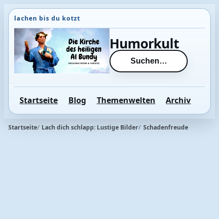
Direkt
zum
Inhalt
Humorkult
wechseln
Suchen…
Startseite
Blog
Themenwelten
Archiv
Startseite
Lach dich schlapp: Lustige Bilder
Schadenfreude