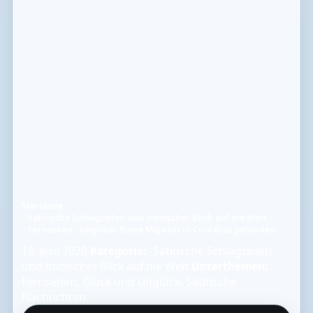
Startseite
Satirische Schlagzeilen und ironischer Blick auf die Welt
Fernsehen
Unglück: Biene Maja tot in Cola Glas gefunden
18. Juni 2020
Kategorie:
Satirische Schlagzeilen
und ironischer Blick auf die Welt
Unterthemen:
Fernsehen
,
Glück und Unglück
,
Satirische
Nachrichten