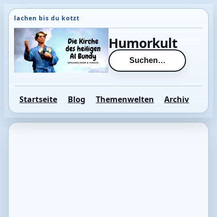
Direkt
zum
Inhalt
Humorkult
wechseln
Suchen…
Startseite
Blog
Themenwelten
Archiv