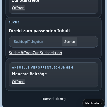
Zur Startseite
Öffnen
SUCHE
Direkt zum passenden Inhalt
F
Suchen
o
o
Suche öffnen
Zur Suchsektion
t
e
r
AKTUELLE VERÖFFENTLICHUNGEN
S
Neueste Beiträge
u
c
Öffnen
h
e
Humorkult.org
Nach oben