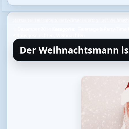
Startseite
Feiertage & Party-Time
Feiertag
Der Weihnach
1. Dezember 2014
Kategorie:
Feiertage & Party-Time
Alltagsgeschichten
,
Weihnachten
Der Weihnachtsmann i