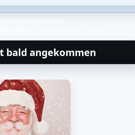
tsmann ist bald angekommen
Unterthemen:
Feiertag
,
Geschenke
,
Humorvolle
st bald angekommen