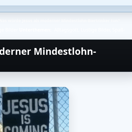
Was würde Jesus als moderner Mindestlohn-Biertrinker tun?
ge Bilder
Unterthemen:
Alltagsgott
,
Lustige Bilder
,
Spaß-
derner Mindestlohn-