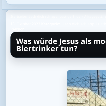
Startseite
Lach dich schlapp: Lustige Bilder
Alltagsgott
15. Oktober 2023
Kategorie:
Lach dich schlapp: Lusti
Religion
Was würde Jesus als mo
Biertrinker tun?