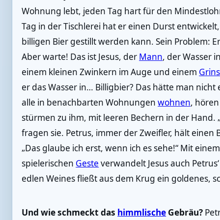
Wohnung lebt, jeden Tag hart für den Mindestloh
Tag in der Tischlerei hat er einen Durst entwickel
billigen Bier gestillt werden kann. Sein Problem: E
Aber warte! Das ist Jesus, der
Mann
, der Wasser i
einem kleinen Zwinkern im Auge und einem
Grin
er das Wasser in… Billigbier? Das hätte man nicht 
alle in benachbarten Wohnungen
wohnen
, höre
stürmen zu ihm, mit leeren Bechern in der Hand. 
fragen sie. Petrus, immer der Zweifler, hält eine
„Das glaube ich erst, wenn ich es sehe!“ Mit ein
spielerischen
Geste
verwandelt Jesus auch Petrus‘ 
edlen Weines fließt aus dem Krug ein goldenes, sc
Und wie schmeckt das
himmlische
Gebräu?
Pet