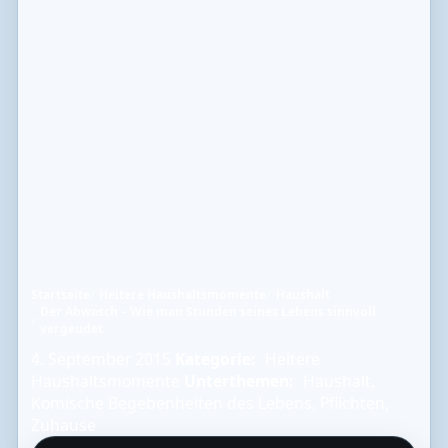
Startseite
Heitere Haushaltsmomente
Haushalt
Der Abwasch – Wie man Stunden seines Lebens sinnvoll
vergeudet
4. September 2015
Kategorie:
Heitere
Haushaltsmomente
Unterthemen:
Haushalt
,
Komische Begebenheiten des Lebens
,
Pflichten
,
Zuhause