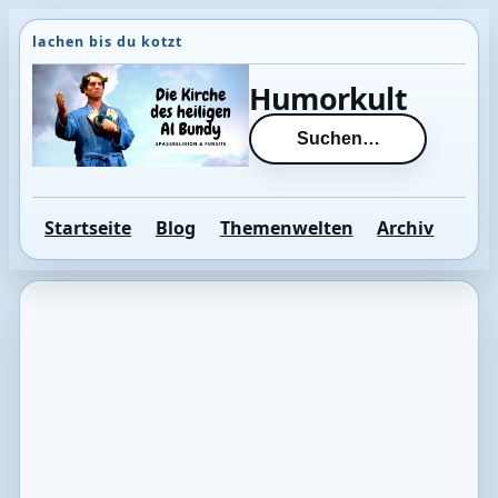
Direkt
zum
Inhalt
Humorkult
wechseln
Suchen…
Startseite
Blog
Themenwelten
Archiv