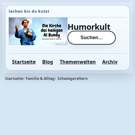
Direkt
zum
Inhalt
Humorkult
wechseln
Suchen…
Startseite
Blog
Themenwelten
Archiv
Startseite
Familie & Alltag
Schwiegereltern