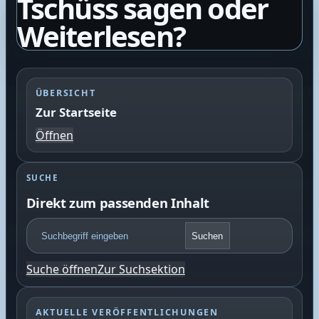
Tschüss sagen oder
Weiterlesen?
ÜBERSICHT
Zur Startseite
Öffnen
SUCHE
Direkt zum passenden Inhalt
F
Suchen
o
o
Suche öffnen
Zur Suchsektion
t
e
r
AKTUELLE VERÖFFENTLICHUNGEN