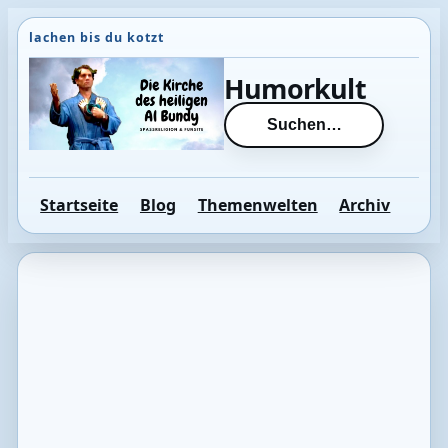
Direkt
zum
Inhalt
Humorkult
wechseln
Suchen…
Startseite
Blog
Themenwelten
Archiv