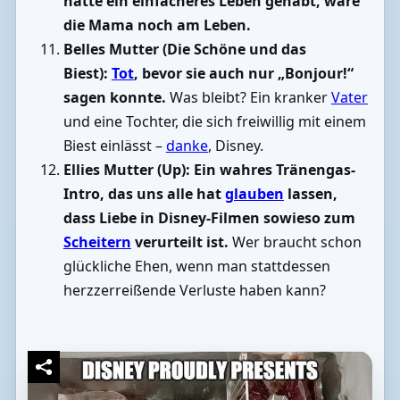
hätte ein einfacheres Leben gehabt, wäre
die Mama noch am Leben.
Belles Mutter (Die Schöne und das
Biest):
Tot
, bevor sie auch nur „Bonjour!“
sagen konnte.
Was bleibt? Ein kranker
Vater
und eine Tochter, die sich freiwillig mit einem
Biest einlässt –
danke
, Disney.
Ellies Mutter (Up):
Ein wahres Tränengas-
Intro, das uns alle hat
glauben
lassen,
dass Liebe in Disney-Filmen sowieso zum
Scheitern
verurteilt ist.
Wer braucht schon
glückliche Ehen, wenn man stattdessen
herzzerreißende Verluste haben kann?