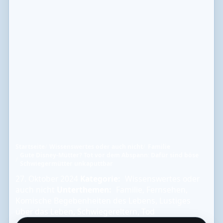
Startseite
Wissenswertes oder auch nicht
Familie
Gute Disney-Mütter? Tot vor dem Abspann: Dafür sind böse
Schwiegermütter unkaputtbar
27. Oktober 2024
Kategorie:
Wissenswertes oder
auch nicht
Unterthemen:
Familie
,
Fernsehen
,
Komische Begebenheiten des Lebens
,
Lustiges
über das Leben
,
Schwiegereltern
,
Tod