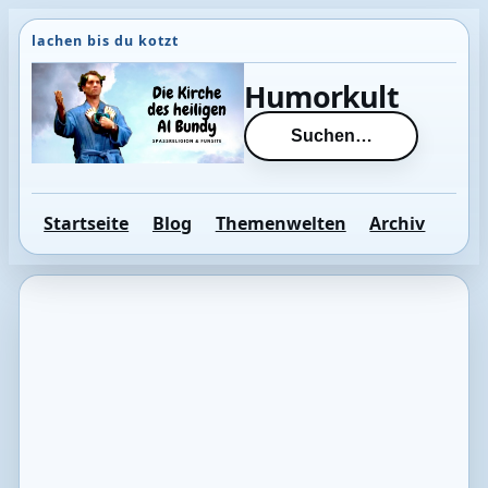
Direkt
zum
Inhalt
Humorkult
wechseln
Suchen…
Startseite
Blog
Themenwelten
Archiv