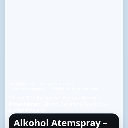
Startseite
Bier und Humor
Alkohol
Alkohol Atemspray – Endlich dicht in 20 Sekunden
19. Juni 2012
Kategorie:
Bier und Humor
Unterthemen:
Alkohol
,
Besoffene Geschichte
,
Lustige Produkte
Alkohol Atemspray –