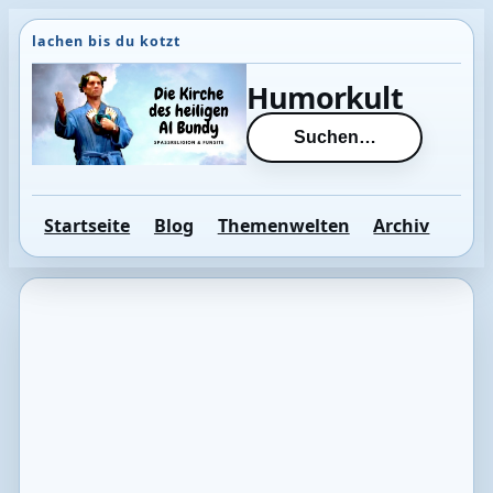
Direkt
zum
Inhalt
Humorkult
wechseln
Suchen…
Startseite
Blog
Themenwelten
Archiv