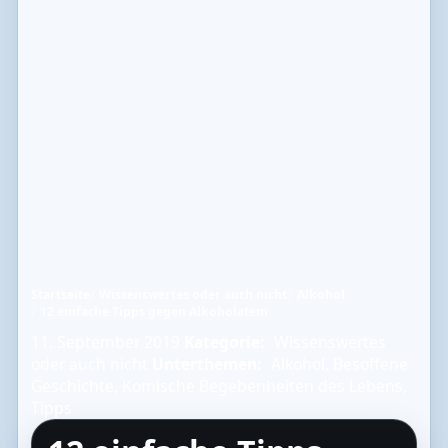
Startseite
Wissenswertes oder auch nicht
Alkohol
12 einfache Tipps gegen Alkoholatem
11. September 2019
Kategorie:
Wissenswertes
oder auch nicht
Unterthemen:
Alkohol
,
Besoffene
Geschichte
,
Komische Begebenheiten des Lebens
,
Tipps