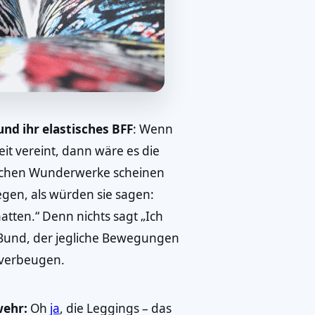
nd ihr elastisches BFF
: Wenn
it vereint, dann wäre es die
ischen Wunderwerke scheinen
egen, als würden sie sagen:
hatten.“ Denn nichts sagt „Ich
her Bund, der jegliche Bewegungen
u verbeugen.
wehr:
Oh
ja
, die Leggings – das