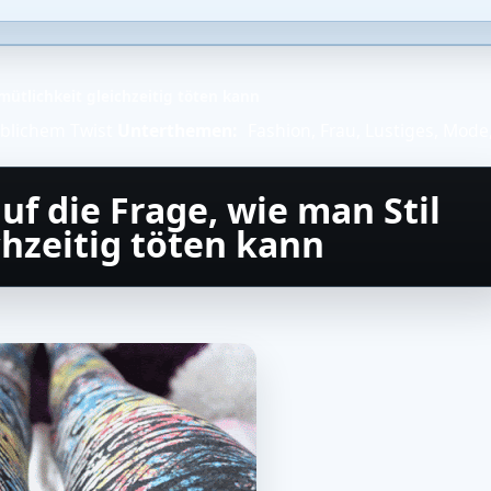
mütlichkeit gleichzeitig töten kann
blichem Twist
Unterthemen:
Fashion
,
Frau
,
Lustiges
,
Mode
uf die Frage, wie man Stil
hzeitig töten kann