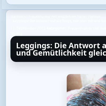
Startseite
Frauenhumor mit weiblichem Twist
Fashion
Leggings: Die Antwort auf die Frage, wie man Stil und Ge
11. September 2013
Kategorie:
Frauenhumor mit wei
Styling
Leggings: Die Antwort a
und Gemütlichkeit gleic