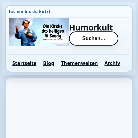
Direkt
zum
Inhalt
Humorkult
wechseln
Suchen…
Startseite
Blog
Themenwelten
Archiv