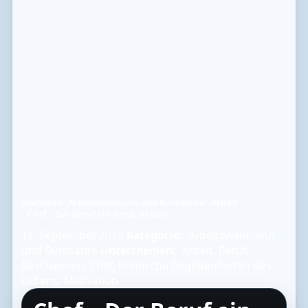
Startseite
Arbeitswahnsinn und Bürosatire
Arbeit
Chef – Der Beruf ein Arsch zu sein
11. September 2013
Kategorie:
Arbeitswahnsinn
und Bürosatire
Unterthemen:
Arbeit
,
Beruf
,
Beschweren
,
Chef
,
Komische Begebenheiten des
Lebens
,
Motivation