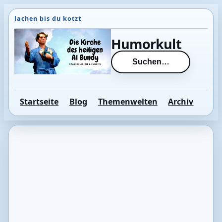
Direkt
zum
Inhalt
Humorkult
wechseln
Suchen…
Startseite
Blog
Themenwelten
Archiv