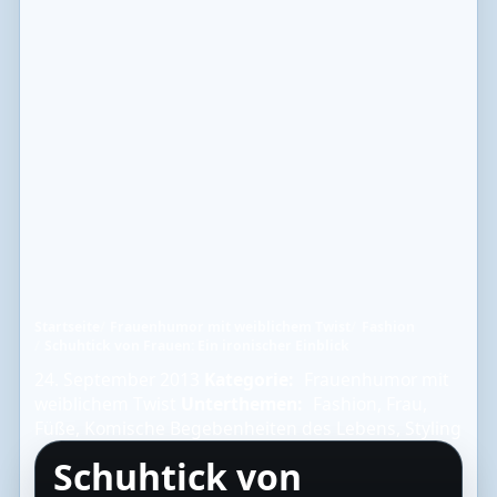
Startseite
Frauenhumor mit weiblichem Twist
Fashion
Schuhtick von Frauen: Ein ironischer Einblick
24. September 2013
Kategorie:
Frauenhumor mit
weiblichem Twist
Unterthemen:
Fashion
,
Frau
,
Füße
,
Komische Begebenheiten des Lebens
,
Styling
Schuhtick von