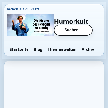
Direkt
zum
Inhalt
Humorkult
wechseln
Suchen…
Startseite
Blog
Themenwelten
Archiv