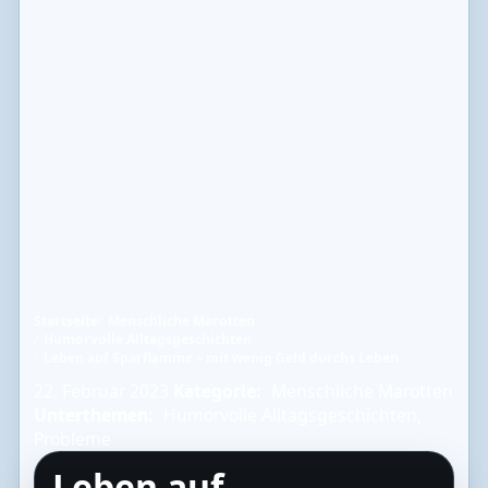
Startseite
Menschliche Marotten
Humorvolle Alltagsgeschichten
Leben auf Sparflamme – mit wenig Geld durchs Leben
22. Februar 2023
Kategorie:
Menschliche Marotten
Unterthemen:
Humorvolle Alltagsgeschichten
,
Probleme
Leben auf