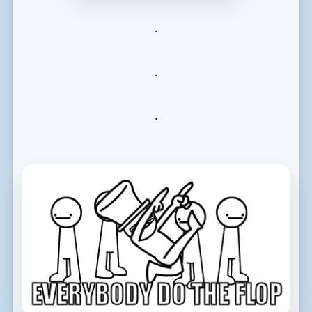
.
.
.