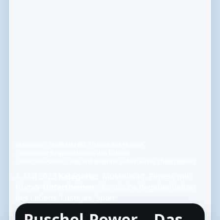
Startseite
Muskelkraft, Fitness mit Humor
Komische Begebenheiten des Lebens
Puschel-Power – Das unbekannte Leben eines Cheerleaders
4. Mai 2023
Kategorie:
Muskelkraft, Fitness mit
Humor
Unterthemen:
Komische Begebenheiten
des Lebens
,
Lustiges
,
Sport
Puschel-Power – Das