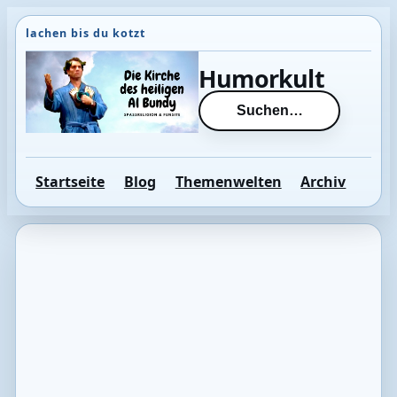
Direkt
zum
Inhalt
Humorkult
wechseln
Suchen…
Startseite
Blog
Themenwelten
Archiv