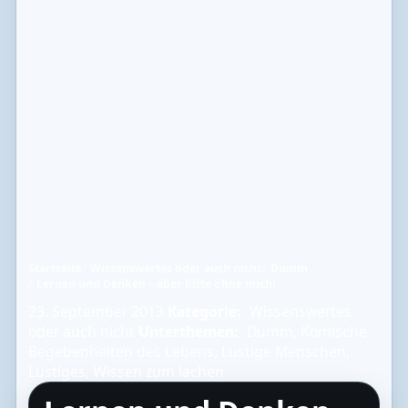
Startseite
Wissenswertes oder auch nicht
Dumm
Lernen und Denken – aber bitte ohne mich!
23. September 2013
Kategorie:
Wissenswertes
oder auch nicht
Unterthemen:
Dumm
,
Komische
Begebenheiten des Lebens
,
Lustige Menschen
,
Lustiges
,
Wissen zum lachen