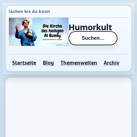
Direkt
zum
Inhalt
Humorkult
wechseln
Suchen…
Startseite
Blog
Themenwelten
Archiv