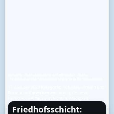
Startseite
Arbeitswahnsinn und Bürosatire
Arbeit
Friedhofsschicht: Sarkastische Einblicke in die Nachtschicht
17. Oktober 2023
Kategorie:
Arbeitswahnsinn und
Bürosatire
Unterthemen:
Arbeit
,
Genervt
,
Humorvolle Alltagsgeschichten
,
Müdigkeit
Friedhofsschicht: