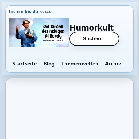
Direkt
zum
Inhalt
Humorkult
wechseln
Suchen…
Startseite
Blog
Themenwelten
Archiv